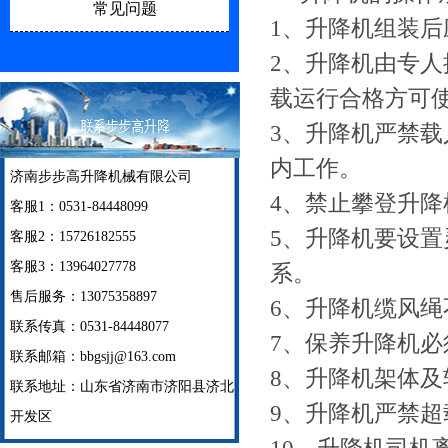
常见问题
1、升降机组装
2、升降机由专
载运行合格方可
3、升降机严禁
内工作。
济南步步高升降机械有限公司
4、禁止攀登升
客服1：0531-84448099
5、升降机要设
客服2：15726182555
客服3：13964027778
系。
售后服务：13075358897
6、升降机缆风
联系传真：0531-84448077
7、保养升降机
联系邮箱：bbgsjj@163.com
8、升降机架体
联系地址：山东省济南市济阳县济北
9、升降机严禁超
开发区